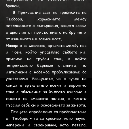
дракон.
В Прекрасния свят на графиките на
Теодора, хармонията между
персонажите е съвършена, защото всеки
е щастлив от присъствието на другия и
от взаимната им зависимост.
Навярно за мнозина, връзката между нас
и Този, който управлява съдбата ни,
прилича на труден танц, в който
непрекъснато бъркаме стъпките, но
изпълнени с надежда продължаваме да
упорстваме. Усещането, че е кукла на
конци е връхлетяло всеки и вероятно
това е обяснение за дългото взиране в
лицето на смешния палячо, в когото
търсим себе си и основанието за живота.
Птиците определено са предпочитани
от Теодора – те са красиви, като пауна,
наперени и своенравни, като петела.