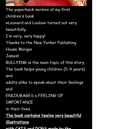
The paperback version of my first
children’s book
«Leonard and Loulou» turned out very
beautifully.
I’m very, very happy!
Thanks to the New Yorker Publishing
House Morgan
James!
BULLYING is the main topic of this story.
The book helps young children (5-9 years)
and
adults alike to speak about their feelings
and
ENCOURAGES a FEELING OF
IMPORTANCE
in their lives.
The book contains twelve very beautiful
illustrations
with CATS and DOGS made by the