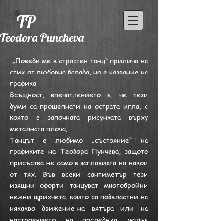
TP
Teodora Puncheva
„Поведи ме в страстен танц“ прилича на
стих от любовна балада, но е название на
графика.
Всъщност, впечатлението е, че тези
думи са прошепнати на острата игла, с
която е започната рисунката върху
металната плоча.
Танцът е любимо „състояние“ на
графиките на Теодора Пунчева, защото
присъства не само в заглавията на някои
от тях. Във всеки сантиметър тези
изящни офорти танцуват многобройни
нежни щрихчета, които са подвластни на
някакво движение-на вятъра или на
настроението на последния малък