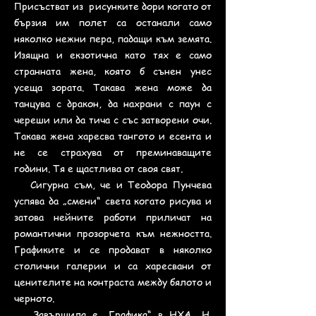
Присъстват из рисунките дори когато от
бързия им полет са останали само
няколко нежни пера, падащи към земята.
Изящна и екзотична като тях е само
странната жена, която б сънен унес
усеща зората. Такава жена може да
танцува с дракон, да нахрани с паун с
череши или да тича с със затворени очи.
Такава жена харесва тангото и есента и
не се страхува от преминаващите
години. Тя е щастлива от своя свят.
Сигурна съм, че и Теодора Пунчева
успява да „смени“ света когато рисува и
затова нейните работи приличат на
романтични прозорчета към нежността.
Графиките и се продават в няколко
столични галерии и са харесвани от
ценителите на контраста между бялото и
черното.
Завършила е „Графика“ в НХА „Н.