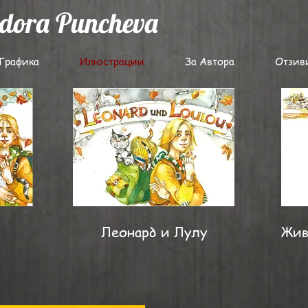
odora Puncheva
Графика
Илюстрации
За Автора
Отзив
Леонард и Лулу
Жив