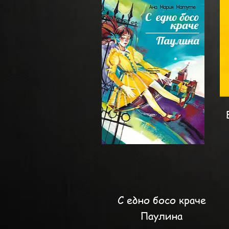
С едно босо краче
Паулина